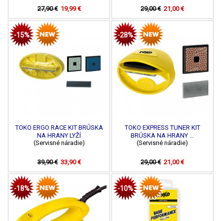
27,90 €
19,99 €
29,00 €
21,00 €
-15%
-28%
TOKO ERGO RACE KIT BRÚSKA
TOKO EXPRESS TUNER KIT
NA HRANY LYŽÍ
BRÚSKA NA HRANY ...
(Servisné náradie)
(Servisné náradie)
39,90 €
33,90 €
29,00 €
21,00 €
-18%
-10%