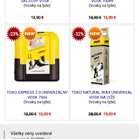
SKLZOVÝ VOSK ...
VOSK 100ml
(Vosky na lyže)
(Vosky na lyže)
13,90 €
15,90 €
13,90 €
-23%
-32%
TOKO EXPRESS 2.0 UNIVERZÁLNY
TOKO NATURAL WAX UNIVERSAL
VOSK 75ml
VOSK NA LYŽE
(Vosky na lyže)
(Vosky na lyže)
13,00 €
10,00 €
28,00 €
19,00 €
Všetky ceny uvedené