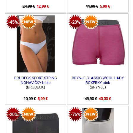
24,99 €
12,99 €
11,99 €
5,99 €
-45%
-20%
BRUBECK SPORT STRING
BRYNJE CLASSIC WOOL LADY
NOHAVIČKY biele
BOXERKY pink
(BRUBECK)
(BRYNJE)
10,99 €
5,99 €
49,90 €
40,00 €
-20%
-76%