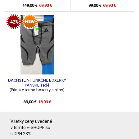
119,00 €
69,90 €
99,00 €
69,90 €
-42%
DACHSTEIN FUNKČNÉ BOXERKY
PÁNSKE šedé
(Pánske termo boxerky a slipy)
33,00 €
18,99 €
Všetky ceny uvedené
v tomto E-SHOPE sú
s DPH 23%