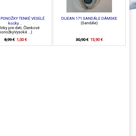
 PONOŽKY TENKÉ VESELÉ
DIJEAN 171 SANDÁLE DÁMSKE
(Sandále)
kocky ...
lnky pre deti, Členkové
ponožkyVysoké ...)
8,99 €
1,00 €
30,90 €
15,90 €