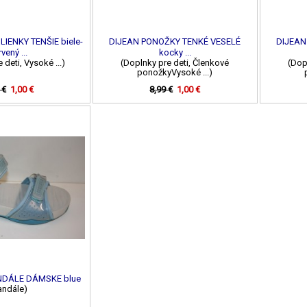
IENKY TENŠIE biele-
DIJEAN PONOŽKY TENKÉ VESELÉ
DIJEAN
vený ...
kocky ...
 deti, Vysoké ...)
(Doplnky pre deti, Členkové
(Dop
ponožkyVysoké ...)
 €
1,00 €
8,99 €
1,00 €
NDÁLE DÁMSKE blue
andále)