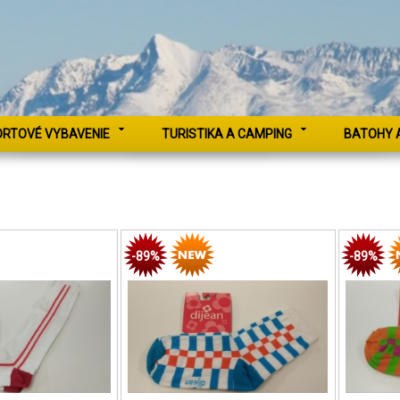
ORTOVÉ VYBAVENIE
TURISTIKA A CAMPING
BATOHY 
-89%
-89%