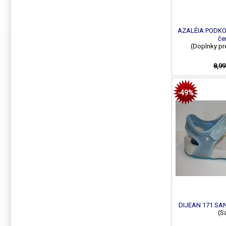
AZALÉIA PODKOL
čer
(Doplnky pre
8,99
-49%
DIJEAN 171 SA
(S