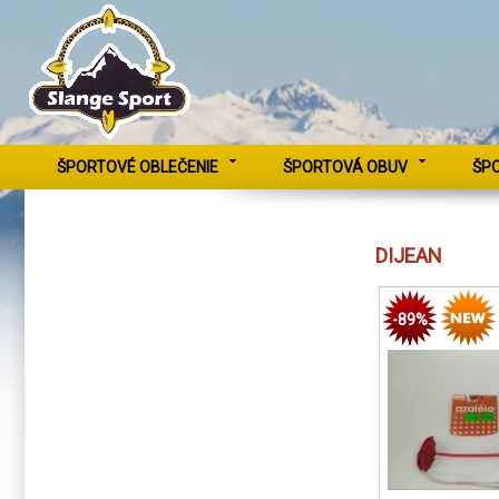
ŠPORTOVÉ OBLEČENIE
ŠPORTOVÁ OBUV
ŠP
DIJEAN
-89%