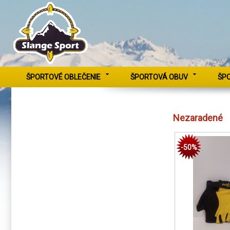
ŠPORTOVÉ OBLEČENIE
ŠPORTOVÁ OBUV
ŠP
Nezaradené
-50%