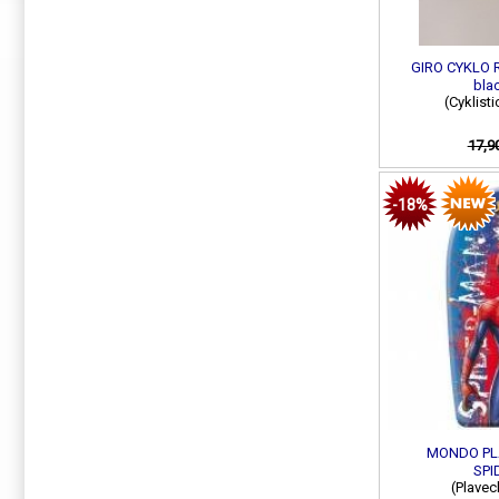
GIRO CYKLO 
bla
(Cyklist
17,9
-18%
MONDO PL
SP
(Plavec