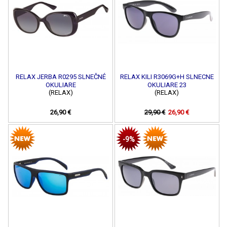
RELAX JERBA R0295 SLNEČNÉ
RELAX KILI R3069G+H SLNECNE
OKULIARE
OKULIARE 23
(RELAX)
(RELAX)
26,90 €
29,90 €
26,90 €
-9%