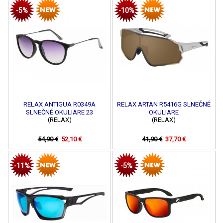
-5%
-10%
RELAX ANTIGUA R0349A
RELAX ARTAN R5416G SLNEČNÉ
SLNEČNÉ OKULIARE 23
OKULIARE
(RELAX)
(RELAX)
54,90 €
52,10 €
41,90 €
37,70 €
-11%
-5%