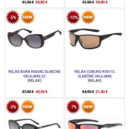
41,90 €
39,80 €
41,90 €
39,80 €
-5%
-10%
RELAX BORA R0344C SLNECNE
RELAX COBURG R5411C
OKULIARE 23
SLNEČNÉ OKULIARE
(RELAX)
(RELAX)
47,90 €
45,50 €
34,90 €
31,40 €
-5%
-7%