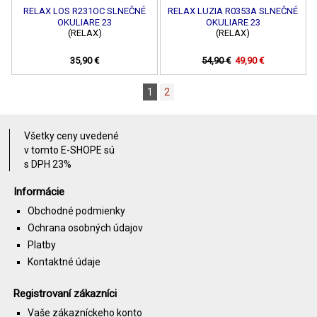
RELAX LOS R231OC SLNEČNÉ
RELAX LUZIA R0353A SLNEČNÉ
OKULIARE 23
OKULIARE 23
(RELAX)
(RELAX)
35,90 €
54,90 €
49,90 €
1
2
Všetky ceny uvedené
v tomto E-SHOPE sú
s DPH 23%
Informácie
Obchodné podmienky
Ochrana osobných údajov
Platby
Kontaktné údaje
Registrovaní zákazníci
Vaše zákazníckeho konto