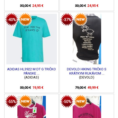
30,00 €
24,95 €
33,00 €
24,95 €
-40%
-37%
ADIDAS HL3922 M DT G TRIČKO
DEVOLD HIKING TRIČKO S
PÁNSKE ...
KRÁTKYM RUKÁVOM ...
(ADIDAS)
(DEVOLD)
33,00 €
19,95 €
79,00 €
49,99 €
-55%
-50%