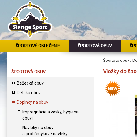
ŠPORTOVÉ OBLEČENIE
ŠPORTOVÁ OBUV
ŠP
Športová obuv / Do
Vložky do špo
ŠPORTOVÁ OBUV
Bežecká obuv
Detská obuv
Doplnky na obuv
Impregnácie a vosky, hygiena
obuvi
Návleky na obuv
a protišmykové návleky