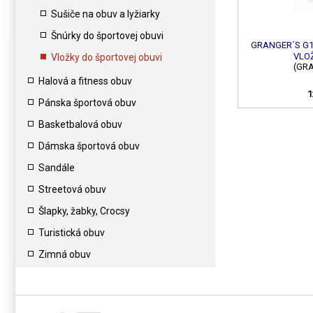
Sušiče na obuv a lyžiarky
Šnúrky do športovej obuvi
GRANGER´S G
VLOŽ
Vložky do športovej obuvi
(GR
Halová a fitness obuv
1
Pánska športová obuv
Basketbalová obuv
Dámska športová obuv
Sandále
Streetová obuv
Šlapky, žabky, Crocsy
Turistická obuv
Zimná obuv