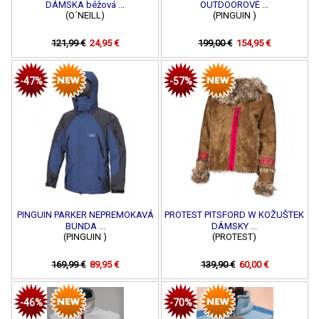
DÁMSKA béžová ...
OUTDOOROVÉ ...
(O´NEILL)
(PINGUIN )
121,99 €
24,95 €
199,00 €
154,95 €
-47%
-57%
PINGUIN PARKER NEPREMOKAVÁ
PROTEST PITSFORD W KOŽUŠTEK
BUNDA ...
DÁMSKY ...
(PINGUIN )
(PROTEST)
169,99 €
89,95 €
139,90 €
60,00 €
-46%
-70%