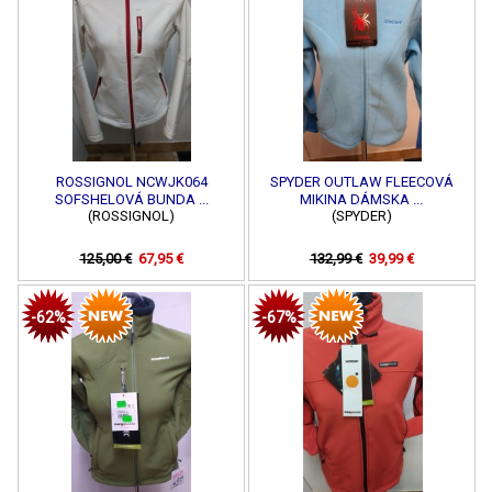
ROSSIGNOL NCWJK064
SPYDER OUTLAW FLEECOVÁ
SOFSHELOVÁ BUNDA ...
MIKINA DÁMSKA ...
(ROSSIGNOL)
(SPYDER)
125,00 €
67,95 €
132,99 €
39,99 €
-62%
-67%