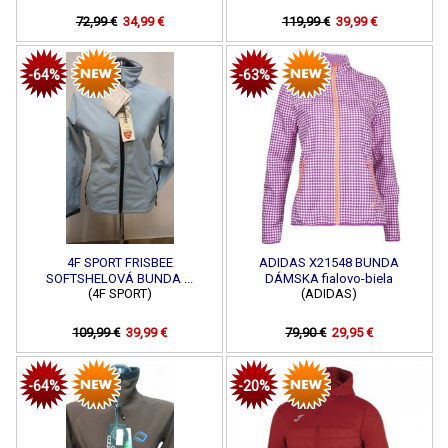
72,99 €
34,99 €
119,99 €
39,99 €
-64%
-63%
4F SPORT FRISBEE
ADIDAS X21548 BUNDA
SOFTSHELOVÁ BUNDA ...
DÁMSKA fialovo-biela
(4F SPORT)
(ADIDAS)
109,99 €
39,99 €
79,90 €
29,95 €
-64%
-20%