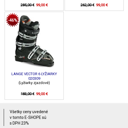
285,00 €
99,00 €
262,00 €
99,00 €
-46%
LANGE VECTOR 6 LYŽIARKY
020309
(Lyžiarky zjazdové)
183,00 €
99,00 €
Všetky ceny uvedené
v tomto E-SHOPE sú
s DPH 23%