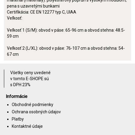
materiál (materiály): polyesterový popruh s vysokým modulom,
pena s uzavretými bunkami
Certifikácia: CE EN 12277 typ C, UIAA
Veľkosť:
Veľkosť 1 (S/M): obvod v páse: 65-96 cm a obvod stehna: 48.5-
59 cm
Veľkosť 2 (L/XL): obvod v páse: 76-107 cm a obvod stehna: 54-
67 cm
Všetky ceny uvedené
v tomto E-SHOPE sú
s DPH 23%
Informácie
Obchodné podmienky
Ochrana osobných údajov
Platby
Kontaktné údaje