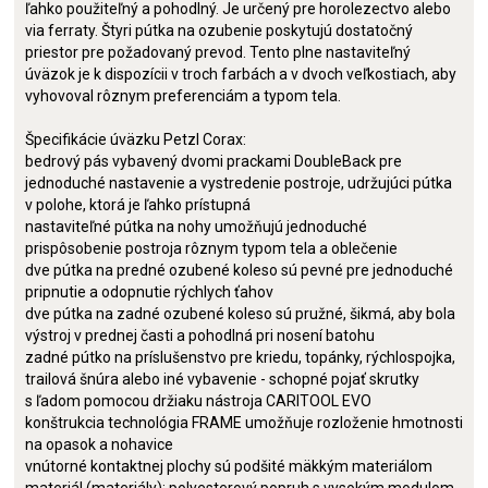
ľahko použiteľný a pohodlný. Je určený pre horolezectvo alebo
via ferraty. Štyri pútka na ozubenie poskytujú dostatočný
priestor pre požadovaný prevod. Tento plne nastaviteľný
úväzok je k dispozícii v troch farbách a v dvoch veľkostiach, aby
vyhovoval rôznym preferenciám a typom tela.
Špecifikácie úväzku Petzl Corax:
bedrový pás vybavený dvomi prackami DoubleBack pre
jednoduché nastavenie a vystredenie postroje, udržujúci pútka
v polohe, ktorá je ľahko prístupná
nastaviteľné pútka na nohy umožňujú jednoduché
prispôsobenie postroja rôznym typom tela a oblečenie
dve pútka na predné ozubené koleso sú pevné pre jednoduché
pripnutie a odopnutie rýchlych ťahov
dve pútka na zadné ozubené koleso sú pružné, šikmá, aby bola
výstroj v prednej časti a pohodlná pri nosení batohu
zadné pútko na príslušenstvo pre kriedu, topánky, rýchlospojka,
trailová šnúra alebo iné vybavenie - schopné pojať skrutky
s ľadom pomocou držiaku nástroja CARITOOL EVO
konštrukcia technológia FRAME umožňuje rozloženie hmotnosti
na opasok a nohavice
vnútorné kontaktnej plochy sú podšité mäkkým materiálom