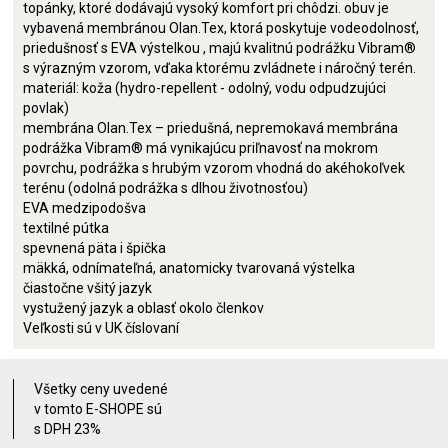
topánky, ktoré dodávajú vysoký komfort pri chôdzi. obuv je
vybavená membránou Olan.Tex, ktorá poskytuje vodeodolnosť,
priedušnosť s EVA výstelkou , majú kvalitnú podrážku Vibram®
s výrazným vzorom, vďaka ktorému zvládnete i náročný terén.
materiál: koža (hydro-repellent - odolný, vodu odpudzujúci
povlak)
membrána Olan.Tex – priedušná, nepremokavá membrána
podrážka Vibram® má vynikajúcu priľnavosť na mokrom
povrchu, podrážka s hrubým vzorom vhodná do akéhokoľvek
terénu (odolná podrážka s dlhou životnosťou)
EVA medzipodošva
textilné pútka
spevnená päta i špička
mäkká, odnímateľná, anatomicky tvarovaná výstelka
čiastočne všitý jazyk
vystužený jazyk a oblasť okolo členkov
Veľkosti sú v UK číslovaní
Všetky ceny uvedené
v tomto E-SHOPE sú
s DPH 23%