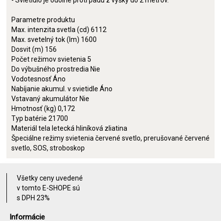
- Svietidlo je odolné proti pádu z výšky do 2 metrov.
Parametre produktu
Max. intenzita svetla (cd) 6112
Max. svetelný tok (lm) 1600
Dosvit (m) 156
Počet režimov svietenia 5
Do výbušného prostredia Nie
Vodotesnosť Áno
Nabíjanie akumul. v svietidle Áno
Vstavaný akumulátor Nie
Hmotnosť (kg) 0,172
Typ batérie 21700
Materiál tela letecká hliníková zliatina
Špeciálne režimy svietenia červené svetlo, prerušované červené
svetlo, SOS, stroboskop
Všetky ceny uvedené
v tomto E-SHOPE sú
s DPH 23%
Informácie