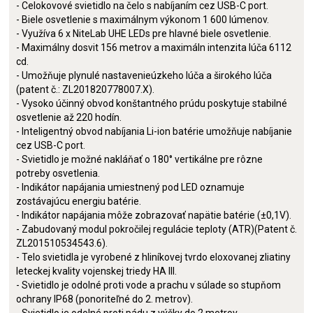
- Celokovové svietidlo na čelo s nabíjaním cez USB-C port.
- Biele osvetlenie s maximálnym výkonom 1 600 lúmenov.
- Využíva 6 x NiteLab UHE LEDs pre hlavné biele osvetlenie.
- Maximálny dosvit 156 metrov a maximáln intenzita lúča 6112
cd.
- Umožňuje plynulé nastavenieúzkeho lúča a širokého lúča
(patent č.: ZL201820778007.X).
- Vysoko účinný obvod konštantného prúdu poskytuje stabilné
osvetlenie až 220 hodín.
- Inteligentný obvod nabíjania Li-ion batérie umožňuje nabíjanie
cez USB-C port.
- Svietidlo je možné nakláňať o 180° vertikálne pre rôzne
potreby osvetlenia.
- Indikátor napájania umiestnený pod LED oznamuje
zostávajúcu energiu batérie.
- Indikátor napájania môže zobrazovať napätie batérie (±0,1V).
- Zabudovaný modul pokročilej regulácie teploty (ATR)(Patent č.
ZL201510534543.6).
- Telo svietidla je vyrobené z hliníkovej tvrdo eloxovanej zliatiny
leteckej kvality vojenskej triedy HA III.
- Svietidlo je odolné proti vode a prachu v súlade so stupňom
ochrany IP68 (ponoriteľné do 2. metrov).