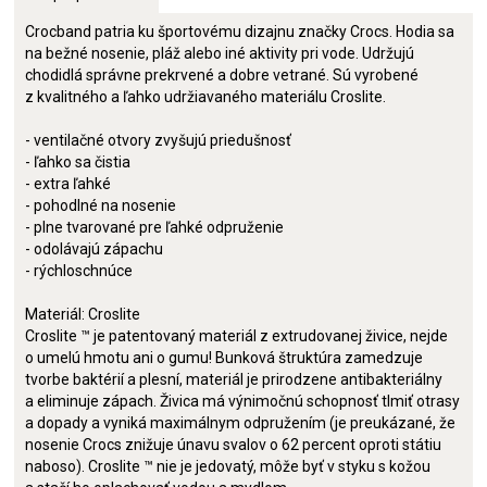
Crocband patria ku športovému dizajnu značky Crocs. Hodia sa
na bežné nosenie, pláž alebo iné aktivity pri vode. Udržujú
chodidlá správne prekrvené a dobre vetrané. Sú vyrobené
z kvalitného a ľahko udržiavaného materiálu Croslite.
- ventilačné otvory zvyšujú priedušnosť
- ľahko sa čistia
- extra ľahké
- pohodlné na nosenie
- plne tvarované pre ľahké odpruženie
- odolávajú zápachu
- rýchloschnúce
Materiál: Croslite
Croslite ™ je patentovaný materiál z extrudovanej živice, nejde
o umelú hmotu ani o gumu! Bunková štruktúra zamedzuje
tvorbe baktérií a plesní, materiál je prirodzene antibakteriálny
a eliminuje zápach. Živica má výnimočnú schopnosť tlmiť otrasy
a dopady a vyniká maximálnym odpružením (je preukázané, že
nosenie Crocs znižuje únavu svalov o 62 percent oproti státiu
naboso). Croslite ™ nie je jedovatý, môže byť v styku s kožou