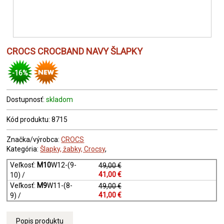
CROCS CROCBAND NAVY ŠLAPKY
-16%
Dostupnosť:
skladom
Kód produktu: 8715
Značka/výrobca:
CROCS
Kategória:
Šlapky, žabky, Crocsy
,
Veľkosť:
M10
W12-(9-
49,00 €
41,00 €
10) /
Veľkosť:
M9
W11-(8-
49,00 €
41,00 €
9) /
Popis produktu