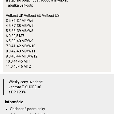
a stačí ho oplachovať vodou a mydlom.
Tabuľka veľkostí:
Veľkosť UK Veľkosť EU Veľkosť US
3.5 36-37 M4/W6
4.5 37-38 M5/W7
5.5 38-39 M6/W8
6.0 39,5 M7
6.5 39-40 M7/W9
7.0 41-42 M8/W10
8.0 42-43 M9/W11
9.0 43-44 M10/W12
10.0 44-45 M11
11.0 45-46 M12
Všetky ceny uvedené
v tomto E-SHOPE sú
s DPH 23%
Informácie
Obchodné podmienky