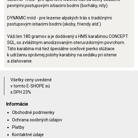
pevnými postupovým istiacimi bodmi (borháky, nity).
DYNAMIC mód - pre lezenie alpských trás s tradičnými
postupovým istiacimi bodmi (skoby, friendy atď.)
Váži len 180 gramov a je dodávaný s HMS karabínou CONCEPT
SGL, so zvláštnym anodizovaným oteruvzdorným povrchom.
Táto karabína má tiež špeciálne oceľové pierko slúžiace
k udržaniu správnej polohy karabíny na sedáku pri istenie
a zlaňovanie.
Všetky ceny uvedené
v tomto E-SHOPE sú
s DPH 23%
Informácie
Obchodné podmienky
Ochrana osobných údajov
Platby
Kontaktné údaje