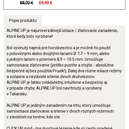
88,00 €
69,90 €
Popis produktu
ALPINE UP je najuniverzálnejší istiace / zlaňovacie zariadenie,
ktoré kedy bolo vyrobené!
Bol vyvinutý najmä pre horolezectvo a je možné ho použiť
s polovičnými alebo dvojitými lanami Ø 7,7 ÷ 9 mm, alebo
s jedným lanom o priemere 8,9 ÷ 10.5 mm. Umožňuje
samoistiace zlaňovanie (jistítko pustíte a stojíte - absolútne
bezpečné aj bez použitia Prusík!), Ďalej dva rôzne istiace režimy
a súčasne a nezávisle istenie dvoch druholezcov.
ALPINE UP je ľahko ovládateľný, intuitívne a bezpečný aj
v prípade chyby. ALPINE UP bol navrhnutý a vyrobený
v Taliansku.
ALPINE UP je jediným zariadením na trhu, ktorý umožňuje
samoistiace zlaňovanie a istenie v dvoch rôznych režimoch
v závislosti na teréne, kde ste:
CLICK UP mód - pre športové lezenie kde sú cesty osadené